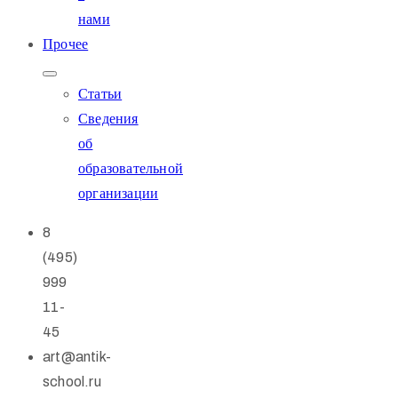
нами
Прочее
Статьи
Сведения
об
образовательной
организации
8
(495)
999
11-
45
art@antik-
school.ru