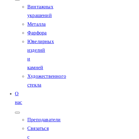
Винтажных
украшений
Металла
Фарфора
Ювелирных
изделий
и
камней
Художественного
стекла
О
нас
Преподаватели
Связаться
с