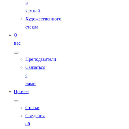
и
камней
Художественного
стекла
О
нас
Преподаватели
Связаться
с
нами
Прочее
Статьи
Сведения
об