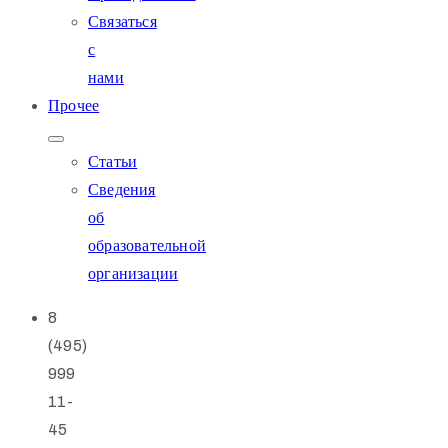
Связаться
с
нами
Прочее
Статьи
Сведения
об
образовательной
организации
8
(495)
999
11-
45