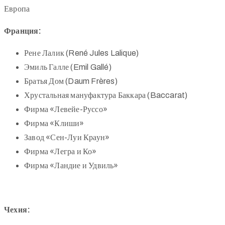
Европа
Франция:
Рене Лалик (René Jules Lalique)
Эмиль Галле (Emil Gallé)
Братья Дом (Daum Frères)
Хрустальная мануфактура Баккара (Baccarat)
Фирма «Левейе-Руссо»
Фирма «Клиши»
Завод «Сен-Луи Краун»
Фирма «Легра и Ко»
Фирма «Ландие и Удвиль»
Чехия: