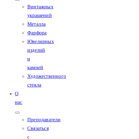
Винтажных
украшений
Металла
Фарфора
Ювелирных
изделий
и
камней
Художественного
стекла
О
нас
Преподаватели
Связаться
с