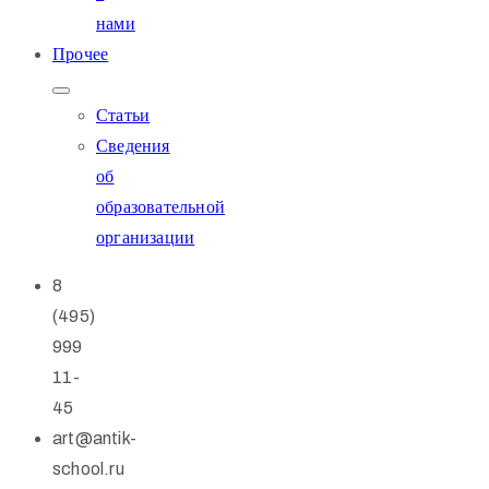
нами
Прочее
Статьи
Сведения
об
образовательной
организации
8
(495)
999
11-
45
art@antik-
school.ru