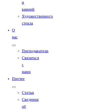
и
камней
Художественного
стекла
О
нас
Преподаватели
Связаться
с
нами
Прочее
Статьи
Сведения
об