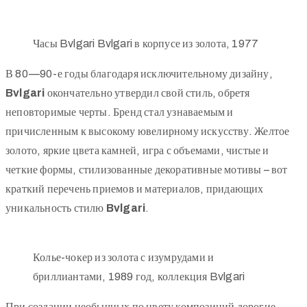
Часы Bvlgari Bvlgari в корпусе из золота, 1977
В 80—90-е годы благодаря исключительному дизайну,
Bvlgari
окончательно утвердил свой стиль, обретя
неповторимые черты. Бренд стал узнаваемым и
причисленным к высокому ювелирному искусству. Желтое
золото, яркие цвета камней, игра с объемами, чистые и
четкие формы, стилизованные декоративные мотивы – вот
краткий перечень приемов и материалов, придающих
уникальность стилю
Bvlgari
.
Колье-чокер из золота с изумрудами и
бриллиантами, 1989 год, коллекция Bvlgari
При создании необычных по цвету композиций дорогие