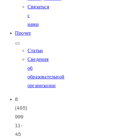
Связаться
с
нами
Прочее
Статьи
Сведения
об
образовательной
организации
8
(495)
999
11-
45