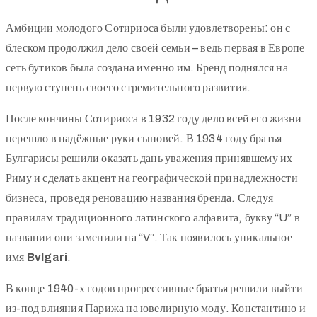
Амбиции молодого Сотириоса были удовлетворены: он с
блеском продолжил дело своей семьи – ведь первая в Европе
сеть бутиков была создана именно им. Бренд поднялся на
первую ступень своего стремительного развития.
После кончины Сотириоса в 1932 году дело всей его жизни
перешло в надёжные руки сыновей. В 1934 году братья
Булгарисы решили оказать дань уважения принявшему их
Риму и сделать акцент на географической принадлежности
бизнеса, проведя реновацию названия бренда. Следуя
правилам традиционного латинского алфавита, букву “U” в
названии они заменили на “V”. Так появилось уникальное
имя
Bvlgari
.
В конце 1940-х годов прогрессивные братья решили выйти
из-под влияния Парижа на ювелирную моду. Константино и