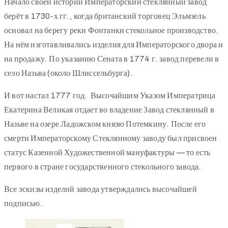
Начало своей истории Императорский стеклянный завод
берёт в 1730-х гг., когда британский торговец Эльмзель
основал на берегу реки Фонтанки стекольное производство.
На нём изготавливались изделия для Императорского двора и
на продажу. По указанию Сената в 1774 г. завод перевели в
село Назьва (около Шлиссельбурга).
И вот настал 1777 год. Высочайшим Указом Императрица
Екатерина Великая отдает во владение Завод стеклянный в
Назьве на озере Ладожском князю Потемкину. После его
смерти Императорскому Стеклянному заводу был присвоен
статус Казенной Художественной мануфактуры — то есть
первого в стране государственного стекольного завода.
Все эскизы изделий завода утверждались высочайшей
подписью.